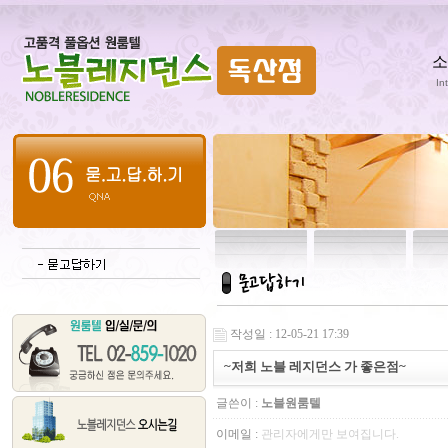
소
In
작성일 : 12-05-21 17:39
~저희 노블 레지던스 가 좋은점~
글쓴이 :
노블원룸텔
이메일 :
관리자에게만 보여집니다.