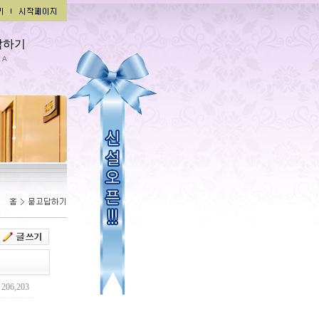
답하기
 A
206,203