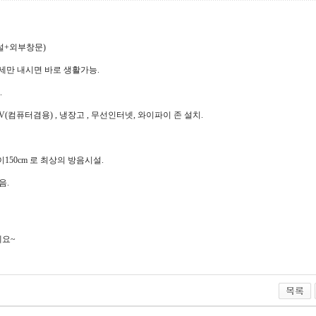
설+외부창문)
월세만 내시면 바로 생활가능.
.
 TV(컴퓨터겸용) , 냉장고 , 무선인터넷, 와이파이 존 설치.
이150cm 로 최상의 방음시설.
음.
에요~