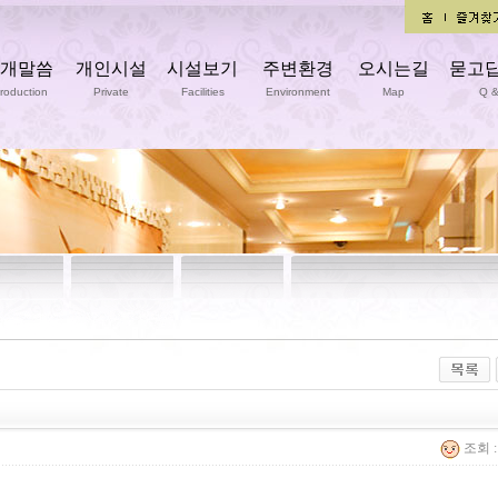
개말씀
개인시설
시설보기
주변환경
오시는길
묻고
troduction
Private
Facilities
Environment
Map
Q &
조회 : 